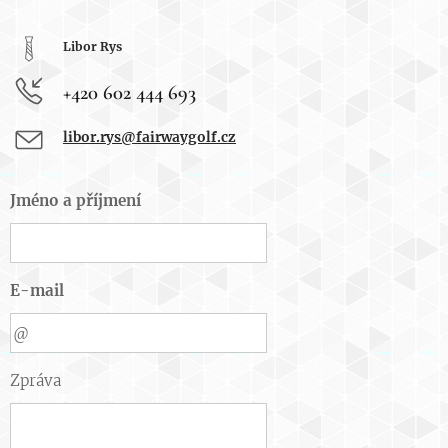
Libor Rys
+420 602 444 693
libor.rys@fairwaygolf.cz
Jméno a příjmení
E-mail
Zpráva