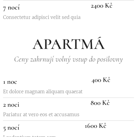
2400 Kč
7 nocí
Consectetur adipisci velit sed quia
APARTMÁ
Ceny zahrnují volný vstup do posilovny
400 Kč
1 noc
Et dolore magnam aliquam quaerat
800 Kč
2 noci
Pariatur at vero eos et accusamus
1600 Kč
5 nocí